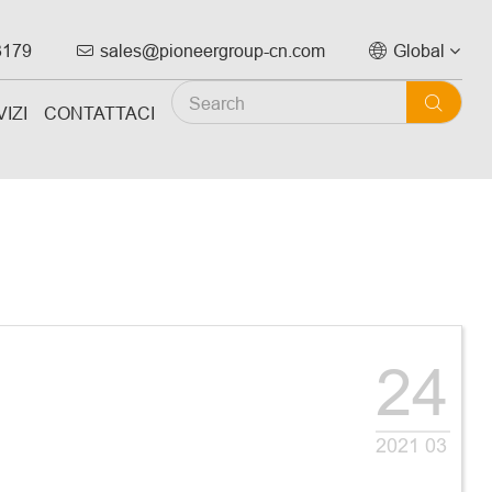
3179
sales@pioneergroup-cn.com
Global



IZI
CONTATTACI
24
2021 03