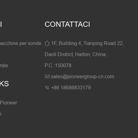
I
CONTATTACI
macchine per sonde
1F, Building 4, Tianping Road 22,

Daoli District, Harbin, China.
rale
P.C.:150078
sales@pioneergroup-cn.com

NKS
+86 18686833179

 Pioneer
i